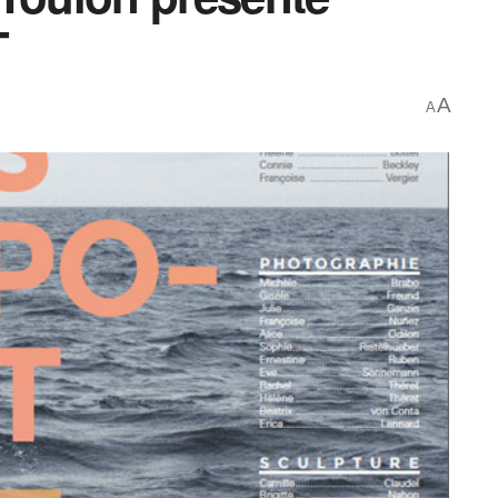
T
A
A