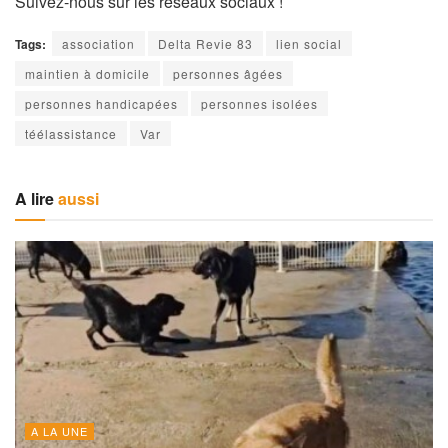
Suivez-nous sur les réseaux sociaux !
Tags:
association
Delta Revie 83
lien social
maintien à domicile
personnes âgées
personnes handicapées
personnes isolées
téélassistance
Var
A lire
aussi
A LA UNE